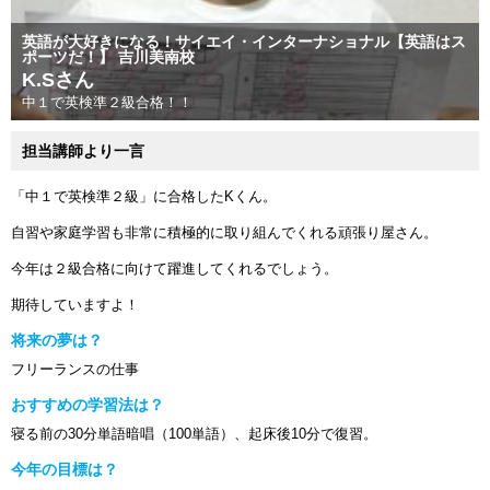
英語が大好きになる！サイエイ・インターナショナル【英語はス
ポーツだ！】 吉川美南校
K.Sさん
中１で英検準２級合格！！
担当講師より一言
「中１で英検準２級」に合格したKくん。
自習や家庭学習も非常に積極的に取り組んでくれる頑張り屋さん。
今年は２級合格に向けて躍進してくれるでしょう。
期待していますよ！
将来の夢は？
フリーランスの仕事
おすすめの学習法は？
寝る前の30分単語暗唱（100単語）、起床後10分で復習。
今年の目標は？