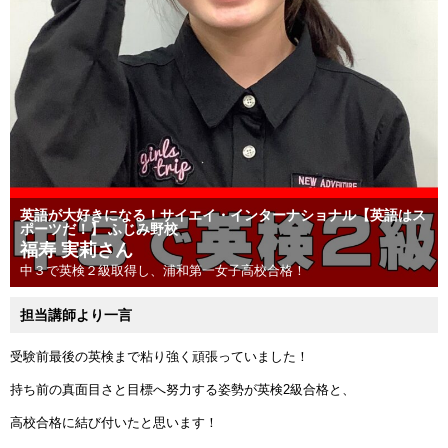
英語が大好きになる！サイエイ・インターナショナル【英語はス
ポーツだ！】 ふじみ野校
福寿 実莉さん
中３で英検２級取得し、浦和第一女子高校合格！
担当講師より一言
受験前最後の英検まで粘り強く頑張っていました！
持ち前の真面目さと目標へ努力する姿勢が英検2級合格と、
高校合格に結び付いたと思います！