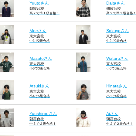
Yuutoさん
Daitaさん
朝霞台校
朝霞台校
高２で準１級合格！
高２で準１級合格
Moeさん
Sakuyaさん
東大宮校
東大宮校
中1で2級合格
中2で2級合格
Masatoさん
Wataruさん
東大宮校
東大宮校
小6で3級合格
小6で3級合格
Atsukiさん
Hinataさん
東大宮校
東大宮校
小4で5級合格
小3で4級合格
Yuushirouさん
Aiさん
朝霞台校
朝霞台校
中３で２級合格！
中２で２級合格！