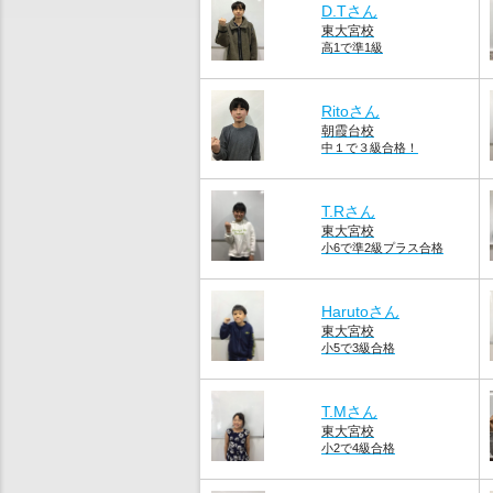
D.Tさん
東大宮校
高1で準1級
Ritoさん
朝霞台校
中１で３級合格！
T.Rさん
東大宮校
小6で準2級プラス合格
Harutoさん
東大宮校
小5で3級合格
T.Mさん
東大宮校
小2で4級合格