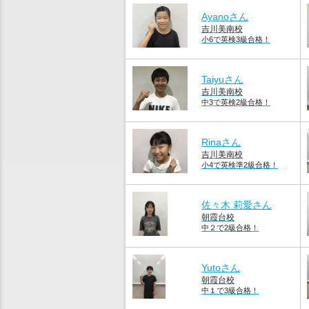
Ayanoさん
吉川美南校
小6で英検3級合格！
Taiyuさん
吉川美南校
中3で英検2級合格！
Rinaさん
吉川美南校
小4で英検準2級合格！
佐々木 莉愛さん
朝霞台校
中２で2級合格！
Yutoさん
朝霞台校
中１で3級合格！