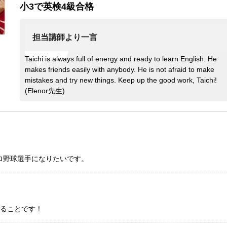
小3で英検4級合格
担当講師より一言
Taichi is always full of energy and ready to learn English. He
makes friends easily with anybody. He is not afraid to make
mistakes and try new things. Keep up the good work, Taichi!
(Elenor先生)
ロ野球選手になりたいです。
張ることです！