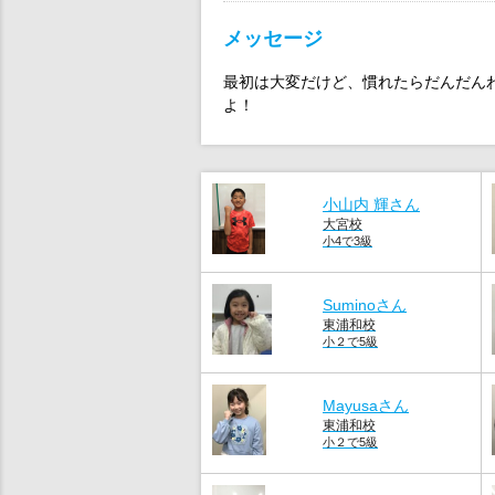
メッセージ
最初は大変だけど、慣れたらだんだん
よ！
小山内 輝さん
大宮校
小4で3級
Suminoさん
東浦和校
小２で5級
Mayusaさん
東浦和校
小２で5級