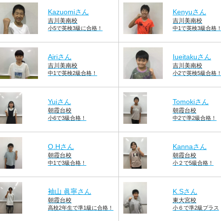
Kazuomiさん
Kenyuさん
吉川美南校
吉川美南校
小5で英検3級に合格！
中1で英検3級合格
Airiさん
Iueitakuさん
吉川美南校
吉川美南校
中1で英検2級合格！
小2で英検5級合格
Yuiさん
Tomokiさん
朝霞台校
朝霞台校
小6で3級合格！
中2で準2級合格！
O.Hさん
Kannaさん
朝霞台校
朝霞台校
中1で3級合格！
小２で5級合格！
袖山 眞寧さん
K.Sさん
朝霞台校
東大宮校
高校2年生で準1級に合格！
小６で準2級プラス