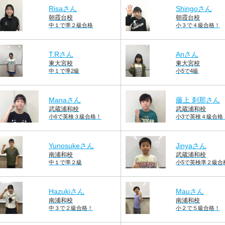
Risaさん
Shingoさん
朝霞台校
朝霞台校
中１で準２級合格
小３で４級合格！
T.Rさん
Anさん
東大宮校
東大宮校
中１で準2級
小5で4級
Manaさん
藤上 刹那さん
武蔵浦和校
武蔵浦和校
小6で英検３級合格！
小3で英検４級合格
Yunosukeさん
Jinyaさん
南浦和校
武蔵浦和校
中１で準２級
小5で英検準２級合
Hazukiさん
Mauさん
南浦和校
南浦和校
中３で２級合格！
小２で５級合格！