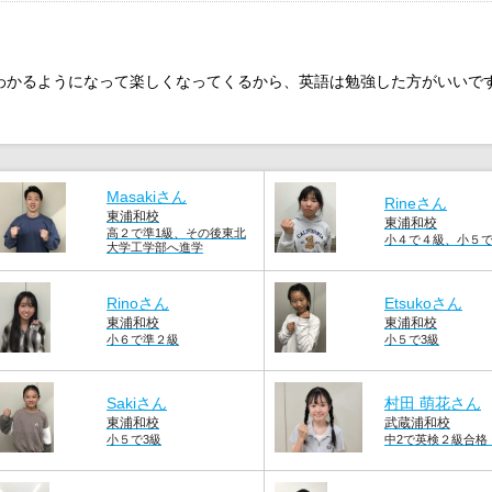
わかるようになって楽しくなってくるから、英語は勉強した方がいいで
Masakiさん
Rineさん
東浦和校
東浦和校
高２で準1級、その後東北
小４で４級、小５
大学工学部へ進学
Rinoさん
Etsukoさん
東浦和校
東浦和校
小６で準２級
小５で3級
Sakiさん
村田 萌花さん
東浦和校
武蔵浦和校
小５で3級
中2で英検２級合格