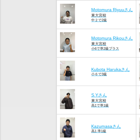
Motomura Riyuuさん
東大宮校
中２で2級
Motomura Rikouさん
東大宮校
小6で準2級プラス
Kubota Harukaさん
小６で3級
S.Yさん
東大宮校
高1で準1級
Kazumasaさん
高1 準1級