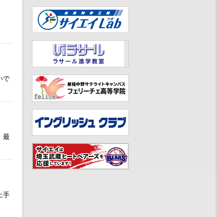
いで
、最
上手