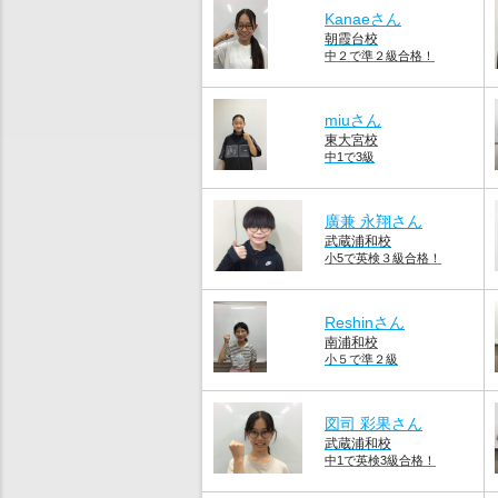
Kanaeさん
朝霞台校
中２で準２級合格！
miuさん
東大宮校
中1で3級
廣兼 永翔さん
武蔵浦和校
小5で英検３級合格！
Reshinさん
南浦和校
小５で準２級
図司 彩果さん
武蔵浦和校
中1で英検3級合格！