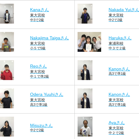
Kanaさん
Nakada Yuiさ
東大宮校
東大宮校
中3で2級
中2で2級
Nakajima Taigaさん
Harukaさん
東大宮校
東浦和校
小５で5級
中３で２級
Reoさん
Kanonさん
東大宮校
高3で準1級
中１で準2級
Odera Yuuhiさん
Kanonさん
東大宮校
東大宮校
高3で準1級
高3で準1級
Ayaさん
Misuzuさん
東大宮校
中2で2級
中２で2級