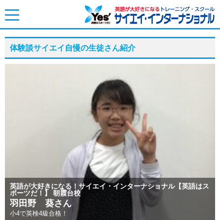
toggle
navigation
体験談サイエイ自慢の生徒さん紹介
英語が大好きになる！サイエイ・インターナショナル【英語はス
ポーツだ！】 朝霞台校
羽田野 葵さん
小4で英検4級合格！