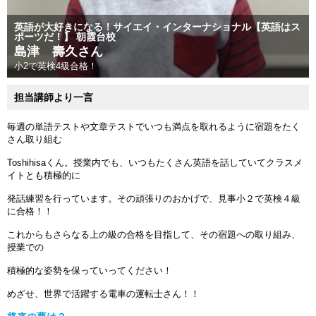
英語が大好きになる！サイエイ・インターナショナル【英語はス
ポーツだ！】 朝霞台校
島津 壽久さん
小2で英検4級合格！
担当講師より一言
毎週の単語テストや文章テストでいつも満点を取れるように宿題をたく
さん取り組む
Toshihisaくん。授業内でも、いつもたくさん英語を話していてクラスメ
イトとも積極的に
発話練習を行っています。その頑張りのおかげで、見事小２で英検４級
に合格！！
これからもさらなる上の級の合格を目指して、その宿題への取り組み、
授業での
積極的な姿勢を保っていってください！
めざせ、世界で活躍する電車の運転士さん！！