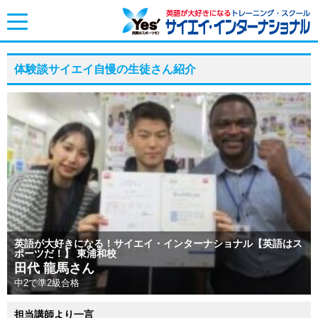
toggle
navigation
体験談サイエイ自慢の生徒さん紹介
英語が大好きになる！サイエイ・インターナショナル【英語はス
ポーツだ！】 東浦和校
田代 龍馬さん
中2で準2級合格
担当講師より一言