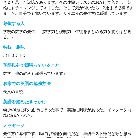
きると思った記憶があります。その体験レッスンのおかげで入会し、英
検にもチャレンジしてきました。そして気が付いたら、2級まで取得でき
ました。自分でも驚いています。サイエイの先生方に感謝しています。
尊敬する人
学校の数学の先生。（数学力と説明力、生徒をまとめる力が驚くほどあ
る。）
特技・趣味
バトミントン
英語以外で頑張っていること
数学（他の教科も頑張っています）
お家での英語の勉強方法
長文の音読。
英語を始めたきっかけ
幼少の頃に海外旅行に行った事で、英語に興味があった。インターを両
親に勧められた。
メッセージ
先生方に感謝です。時には宿題が面倒だな、単語テスト嫌だな等と思っ