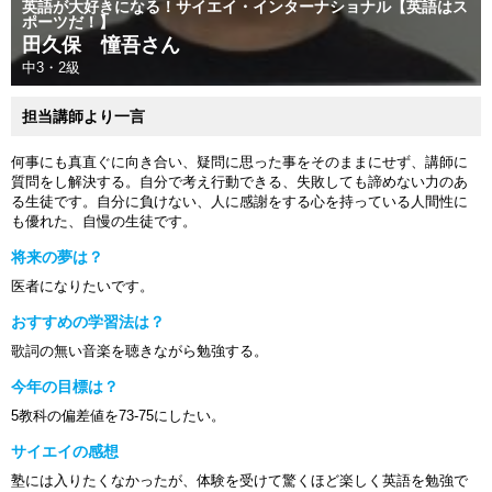
英語が大好きになる！サイエイ・インターナショナル【英語はス
ポーツだ！】
田久保 憧吾さん
中3・2級
担当講師より一言
何事にも真直ぐに向き合い、疑問に思った事をそのままにせず、講師に
質問をし解決する。自分で考え行動できる、失敗しても諦めない力のあ
る生徒です。自分に負けない、人に感謝をする心を持っている人間性に
も優れた、自慢の生徒です。
将来の夢は？
医者になりたいです。
おすすめの学習法は？
歌詞の無い音楽を聴きながら勉強する。
今年の目標は？
5教科の偏差値を73-75にしたい。
サイエイの感想
塾には入りたくなかったが、体験を受けて驚くほど楽しく英語を勉強で