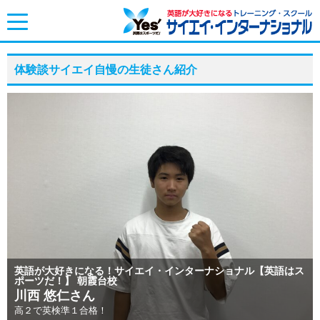
toggle
navigation
体験談サイエイ自慢の生徒さん紹介
英語が大好きになる！サイエイ・インターナショナル【英語はス
ポーツだ！】 朝霞台校
川西 悠仁さん
高２で英検準１合格！