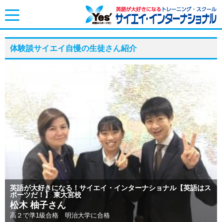
toggle
navigation
体験談サイエイ自慢の生徒さん紹介
英語が大好きになる！サイエイ・インターナショナル【英語はス
ポーツだ！】 東大宮校
松木 柚子さん
高２で準1級合格 明治大学に合格