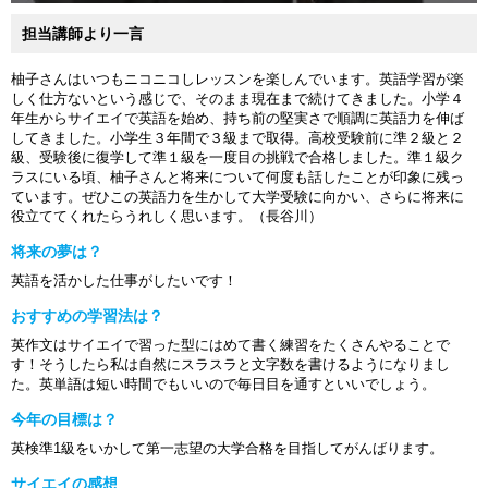
担当講師より一言
柚子さんはいつもニコニコしレッスンを楽しんでいます。英語学習が楽
しく仕方ないという感じで、そのまま現在まで続けてきました。小学４
年生からサイエイで英語を始め、持ち前の堅実さで順調に英語力を伸ば
してきました。小学生３年間で３級まで取得。高校受験前に準２級と２
級、受験後に復学して準１級を一度目の挑戦で合格しました。準１級ク
ラスにいる頃、柚子さんと将来について何度も話したことが印象に残っ
ています。ぜひこの英語力を生かして大学受験に向かい、さらに将来に
役立ててくれたらうれしく思います。（長谷川）
将来の夢は？
英語を活かした仕事がしたいです！
おすすめの学習法は？
英作文はサイエイで習った型にはめて書く練習をたくさんやることで
す！そうしたら私は自然にスラスラと文字数を書けるようになりまし
た。英単語は短い時間でもいいので毎日目を通すといいでしょう。
今年の目標は？
英検準1級をいかして第一志望の大学合格を目指してがんばります。
サイエイの感想