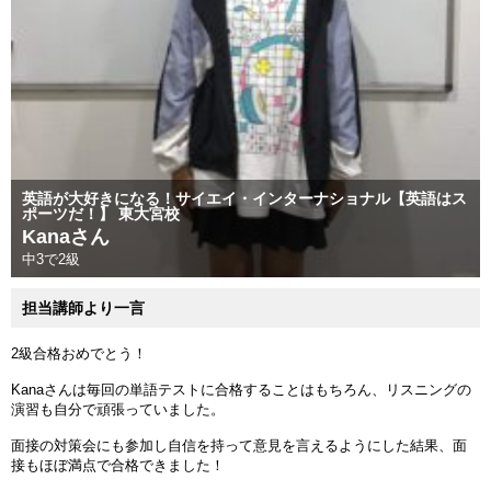
英語が大好きになる！サイエイ・インターナショナル【英語はス
ポーツだ！】 東大宮校
Kanaさん
中3で2級
担当講師より一言
2級合格おめでとう！
Kanaさんは毎回の単語テストに合格することはもちろん、リスニングの
演習も自分で頑張っていました。
面接の対策会にも参加し自信を持って意見を言えるようにした結果、面
接もほぼ満点で合格できました！