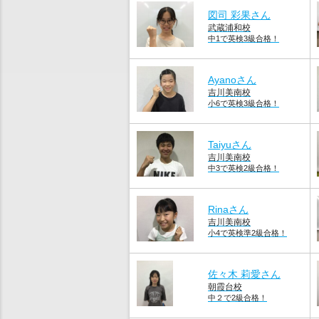
図司 彩果さん
武蔵浦和校
中1で英検3級合格！
Ayanoさん
吉川美南校
小6で英検3級合格！
Taiyuさん
吉川美南校
中3で英検2級合格！
Rinaさん
吉川美南校
小4で英検準2級合格！
佐々木 莉愛さん
朝霞台校
中２で2級合格！