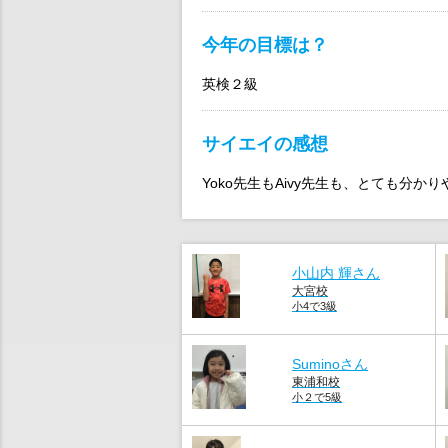
今年の目標は？
英検２級
サイエイの感想
Yoko先生もAivy先生も、とても分
小山内 輝さん
大宮校
小4で3級
Suminoさん
東浦和校
小２で5級