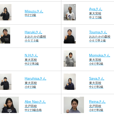
Ayaさん
Misuzuさん
東大宮校
中2で2級
中２で2級
Harukiさん
Toumaさん
おおたかの森校
おおたかの森校
小５で３級
小６で準２級
N.Hさん
Momokaさん
東大宮校
東大宮校
中2で準2級
小6で準2級
Haruhisaさん
Sayaさん
東大宮校
東大宮校
小4で3級
中1で準2級
Abe Naoさん
Reinaさん
北戸田校
北戸田校
中1で3級合格
小6で準2級