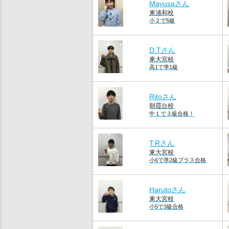
Mayusaさん
東浦和校
小２で5級
D.Tさん
東大宮校
高1で準1級
Ritoさん
朝霞台校
中１で３級合格！
T.Rさん
東大宮校
小6で準2級プラス合格
Harutoさん
東大宮校
小5で3級合格