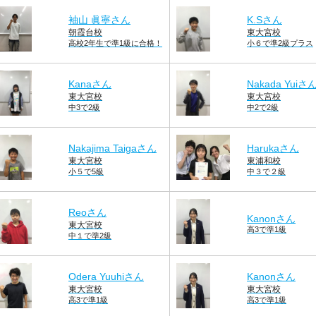
袖山 眞寧さん
K.Sさん
朝霞台校
東大宮校
高校2年生で準1級に合格！
小６で準2級プラス
Kanaさん
Nakada Yuiさ
東大宮校
東大宮校
中3で2級
中2で2級
Nakajima Taigaさん
Harukaさん
東大宮校
東浦和校
小５で5級
中３で２級
Reoさん
Kanonさん
東大宮校
高3で準1級
中１で準2級
Odera Yuuhiさん
Kanonさん
東大宮校
東大宮校
高3で準1級
高3で準1級