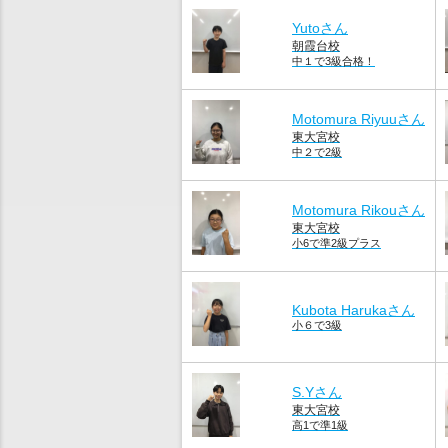
Yutoさん
朝霞台校
中１で3級合格！
Motomura Riyuuさん
東大宮校
中２で2級
Motomura Rikouさん
東大宮校
小6で準2級プラス
Kubota Harukaさん
小６で3級
S.Yさん
東大宮校
高1で準1級