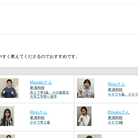
かりやすく教えてくださるのでおすすめです。
Masakiさん
Rineさん
東浦和校
東浦和校
高２で準1級、その後東北
小４で４級、小５
大学工学部へ進学
Rinoさん
Etsukoさん
東浦和校
東浦和校
小６で準２級
小５で3級