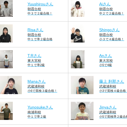
Yuushirouさん
Aiさん
朝霞台校
朝霞台校
中３で２級合格！
中２で２級合格！
Risaさん
Shingoさん
朝霞台校
朝霞台校
中１で準２級合格
小３で４級合格！
T.Rさん
Anさん
東大宮校
東大宮校
中１で準2級
小5で4級
Manaさん
藤上 刹那さん
武蔵浦和校
武蔵浦和校
小6で英検３級合格！
小3で英検４級合格
Yunosukeさん
Jinyaさん
南浦和校
武蔵浦和校
中１で準２級
小5で英検準２級合