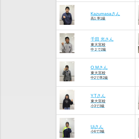
Kazumasaさん
高1 準1級
千田 光さん
東大宮校
中２で2級
O.Mさん
東大宮校
中2で準2級
Y.Tさん
東大宮校
小3で3級
Uiさん
小6で3級