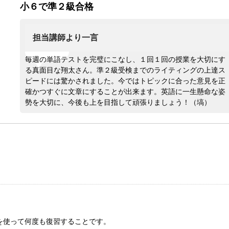
小６で準２級合格
担当講師より一言
毎週の単語テストを完璧にこなし、１回１回の授業を大切にす
る真面目な翔太さん。準２級受検までのライティングの上達ス
ピードには驚かされました。今ではトピックに合った意見を正
確かつすぐに文章にすることが出来ます。英語に一生懸命な姿
勢を大切に、今後も上を目指して頑張りましょう！（塙）
を使って何度も復習することです。