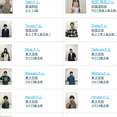
Sakiさん
村田 萌花さん
東浦和校
武蔵浦和校
小５で3級
中2で英検２級合格
Yuutoさん
Daitaさん
朝霞台校
朝霞台校
高２で準１級合格！
高２で準１級合格
Moeさん
Sakuyaさん
東大宮校
東大宮校
中1で2級合格
中2で2級合格
Masatoさん
Wataruさん
東大宮校
東大宮校
小6で3級合格
小6で3級合格
Atsukiさん
Hinataさん
東大宮校
東大宮校
小4で5級合格
小3で4級合格