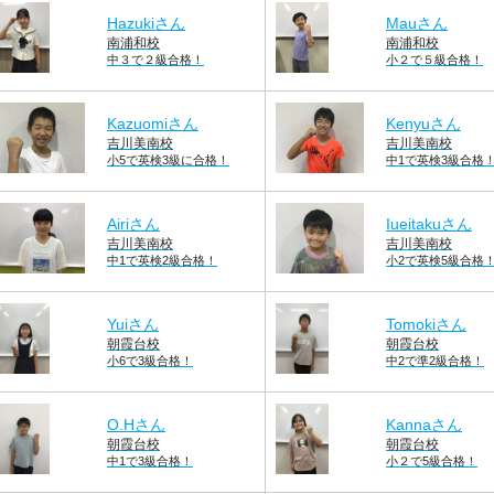
Hazukiさん
Mauさん
南浦和校
南浦和校
中３で２級合格！
小２で５級合格！
Kazuomiさん
Kenyuさん
吉川美南校
吉川美南校
小5で英検3級に合格！
中1で英検3級合格
Airiさん
Iueitakuさん
吉川美南校
吉川美南校
中1で英検2級合格！
小2で英検5級合格
Yuiさん
Tomokiさん
朝霞台校
朝霞台校
小6で3級合格！
中2で準2級合格！
O.Hさん
Kannaさん
朝霞台校
朝霞台校
中1で3級合格！
小２で5級合格！