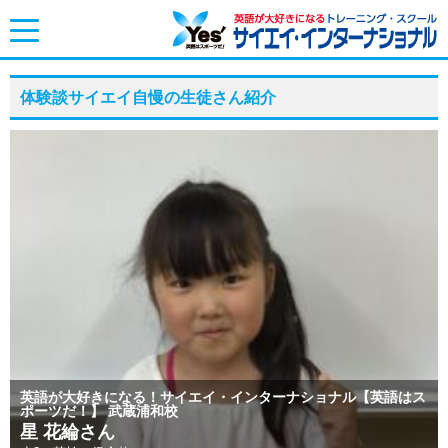
toggle
navigation
体験談サイエイ自慢の生徒さん紹介
英語が大好きになる！サイエイ・インターナショナル【英語はス
ポーツだ！】 武蔵浦和校
星 花綸さん