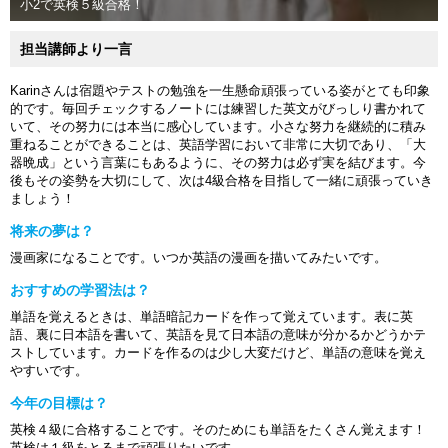
小2で英検５級合格！
担当講師より一言
Karinさんは宿題やテストの勉強を一生懸命頑張っている姿がとても印象
的です。毎回チェックするノートには練習した英文がびっしり書かれて
いて、その努力には本当に感心しています。小さな努力を継続的に積み
重ねることができることは、英語学習において非常に大切であり、「大
器晩成」という言葉にもあるように、その努力は必ず実を結びます。今
後もその姿勢を大切にして、次は4級合格を目指して一緒に頑張っていき
ましょう！
将来の夢は？
漫画家になることです。いつか英語の漫画を描いてみたいです。
おすすめの学習法は？
単語を覚えるときは、単語暗記カードを作って覚えています。表に英
語、裏に日本語を書いて、英語を見て日本語の意味が分かるかどうかテ
ストしています。カードを作るのは少し大変だけど、単語の意味を覚え
やすいです。
今年の目標は？
英検４級に合格することです。そのためにも単語をたくさん覚えます！
英検は１級をとるまで頑張りたいです。