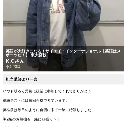
英語が大好きになる！サイエイ・インターナショナル【英語はス
ポーツだ！】 東大宮校
K.Cさん
小4で3級
担当講師より一言
いつも明るく元気に授業に参加してくれてありがとう！
単語テストには毎回合格できています。
英検前は毎日のように自習に来て一緒に特訓しました。
準2級のお勉強も一緒に頑張ろう！