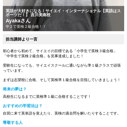
英語が大好きになる！サイエイ・インターナショナル【英語はス
ポーツだ！】 吉川美南校
Ayakaさん
中２で英検２級合格！！
担当講師より一言
初心者から初めて、サイエイの目標である「小学生で英検３級合格」
「中学生で英検２級合格」を見事達成しました！
受験生になっても、サイエイスクールに通いながら準１級クラスで頑張
っています。
まずは志望校に合格、そして英検準１級合格を目指していきましょう！
将来の夢は？
高校生になるまでに英検準１級に合格することです！
おすすめの学習法は？
自習に来て英単語を覚えたり、英検の過去問を解いたりすることです。
尊敬する人