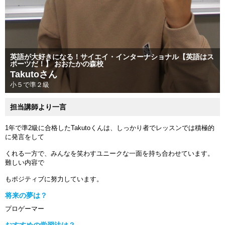
英語が大好きになる！サイエイ・インターナショナル【英語はス
ポーツだ！】 おおたかの森校
Takutoさん
小５で準２級
担当講師より一言
1年で準2級に合格したTakutoくんは、しっかり者でレッスンでは積極的
に発言をして
くれる一方で、みんなを笑わすユニークな一面を持ち合わせています。
難しい内容で
もポジティブに努力しています。
将来の夢は？
プロゲーマー
おすすめの学習法は？