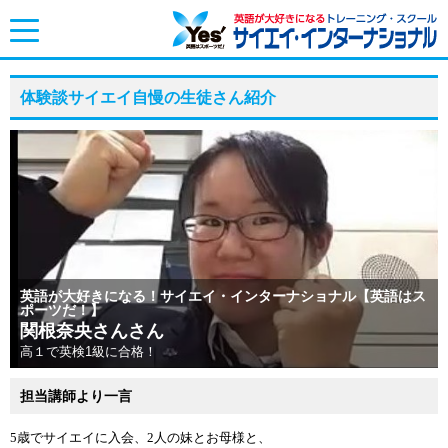
toggle
navigation
体験談サイエイ自慢の生徒さん紹介
英語が大好きになる！サイエイ・インターナショナル【英語はス
ポーツだ！】
関根奈央さんさん
高１で英検1級に合格！
担当講師より一言
5
歳でサイエイに入会、
2
人の妹とお母様と、