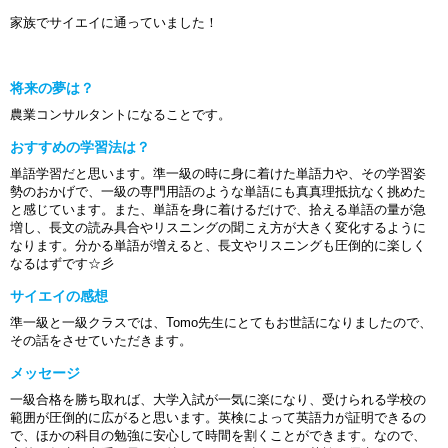
家族でサイエイに通っていました！
将来の夢は？
農業コンサルタントになることです。
おすすめの学習法は？
単語学習だと思います。準一級の時に身に着けた単語力や、その学習姿
勢のおかげで、一級の専門用語のような単語にも真真理抵抗なく挑めた
と感じています。また、単語を身に着けるだけで、拾える単語の量が急
増し、長文の読み具合やリスニングの聞こえ方が大きく変化するように
なります。分かる単語が増えると、長文やリスニングも圧倒的に楽しく
なるはずです☆彡
サイエイの感想
準一級と一級クラスでは、Tomo先生にとてもお世話になりましたので、
その話をさせていただきます。
メッセージ
一級合格を勝ち取れば、大学入試が一気に楽になり、受けられる学校の
範囲が圧倒的に広がると思います。英検によって英語力が証明できるの
で、ほかの科目の勉強に安心して時間を割くことができます。なので、