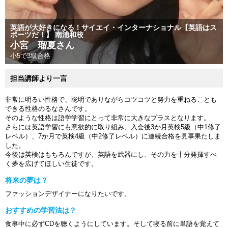
英語が大好きになる！サイエイ・インターナショナル【英語はス
ポーツだ！】 南浦和校
小宮 瑠夏さん
小5で3級合格
担当講師より一言
非常に明るい性格で、聡明でありながらコツコツと努力を重ねることも
できる性格のるなさんです。
そのような性格は語学学習にとって非常に大きなプラスとなります。
さらには英語学習にも意欲的に取り組み、入会後3か月英検5級（中1修了
レベル）、7か月で英検4級（中2修了レベル）に連続合格を見事果たしま
した。
今後は英検はもちろんですが、英語を武器にし、その力を十分発揮すべ
く夢を広げてほしい生徒です。
将来の夢は？
ファッションデザイナーになりたいです。
おすすめの学習法は？
食事中に必ずCDを聴くようにしています。そして寝る前に単語を覚えて