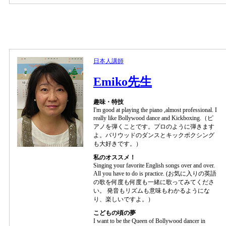
日本人講師
Emiko先生
趣味・特技
I'm good at playing the piano ,almost professional. I
really like Bollywood dance and Kickboxing.（ピ
アノを弾くことです。プロのように弾きます
よ。バリウッドのダンスとキックボクシング
も大好きです。）
私のオススメ！
Singing your favorite English songs over and over.
All you have to do is practice. (お気に入りの英語
の歌を何度も何度も一緒に歌ってみてくださ
い。 発音もリズムも意味もわかるようにな
り、楽しいですよ。）
こどもの頃の夢
I want to be the Queen of Bollywood dancer in