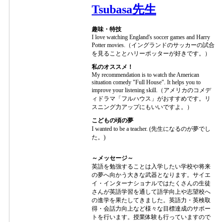
Tsubasa先生
趣味・特技
I love watching England's soccer games and Harry
Potter movies.（イングランドのサッカーの試合
を見ることとハリーポッターが好きです。）
私のオススメ！
My recommendation is to watch the American
situation comedy "Full House". It helps you to
improve your listening skill.（アメリカのコメデ
ィドラマ「フルハウス」がおすすめです。リ
スニング力アップにもいいですよ。）
こどもの頃の夢
I wanted to be a teacher. (先生になるのが夢でし
た。)
～メッセージ～
英語を勉強することは入学したい学校や将来
の夢へ向かう大きな武器となります。サイエ
イ・インターナショナルではたくさんの生徒
さんが英語学習を通して語学向上や志望校へ
の進学を果たしてきました。英語力・英検取
得・会話力向上など様々な目標達成のサポー
トを行います。授業体験も行っていますので