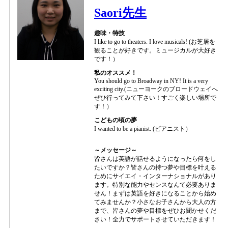
Saori先生
趣味・特技
I like to go to theaters. I love musicals! (お芝居を
観ることが好きです。ミュージカルが大好き
です！）
私のオススメ！
You should go to Broadway in NY! It is a very
exciting city.(ニューヨークのブロードウェイへ
ぜひ行ってみて下さい！すごく楽しい場所で
す！）
こどもの頃の夢
I wanted to be a pianist. (ピアニスト）
～メッセージ～
皆さんは英語が話せるようになったら何をし
たいですか？皆さんの持つ夢や目標を叶える
ためにサイエイ・インターナショナルがあり
ます。特別な能力やセンスなんて必要ありま
せん！まずは英語を好きになることから始め
てみませんか？小さなお子さんから大人の方
まで、皆さんの夢や目標をぜひお聞かせくだ
さい！全力でサポートさせていただきます！