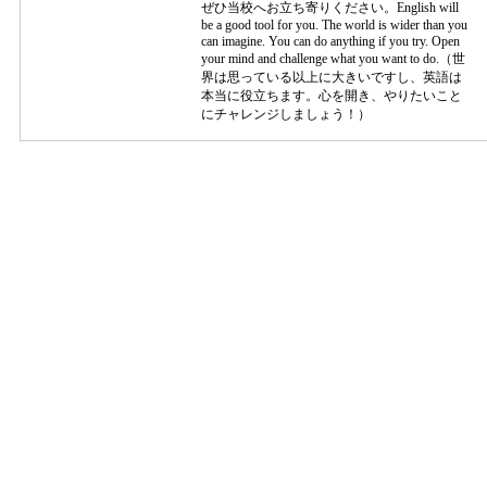
ぜひ当校へお立ち寄りください。English will
be a good tool for you. The world is wider than you
can imagine. You can do anything if you try. Open
your mind and challenge what you want to do.（世
界は思っている以上に大きいですし、英語は
本当に役立ちます。心を開き、やりたいこと
にチャレンジしましょう！）