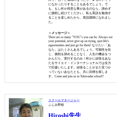
になかったりすることもあるでしょう。で
も、もし何か得意な事があるのなら、諦めず
に挑戦し続けてください。私も英語を勉強す
ることを楽しめたから、英語講師になれまし
た。
～メッセージ～
There are so many "YOU"s you can be. Always see
your potential, never give up on trying, spot life's
opportunities and just go for them! なりたい「あ
なた」はたくさんあるでしょう。可能性を信
じ、挑戦を諦めることなく、人生の機会をつ
かんだら、実行するのみ！何かに頑張るあな
たをサイエイ・インターナショナルでは全力
で応援いたします。頑張ることがまだ見つか
っていないあなたとも、共に目標を探しま
す。Come and join us in Tokiwadai school!!
スクールマネージャー
ふじみ野校
Hiroshi先生