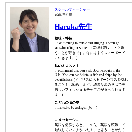
スクールマネージャー
武蔵浦和校
Haruka先生
趣味・特技
I like listening to music and singing. I often go
snowboarding in winter. （音楽を聴くことと歌
うことが好きです。冬にはよくスノーボード
にいきます。）
私のオススメ！
I recommend that you visit Bournemouth in the
U.K. You can eat delicious fish and chips by the
beautiful sea. (イギリスにあるボーンマスを訪れ
ることをお勧めします。綺麗な海のそばで美
味しいフィッシュ＆チップスが食べられます
よ！）
こどもの頃の夢
I wanted to be a singer. (歌手）
～メッセージ～
英語を勉強すると、この先「英語を頑張って
勉強していてよかった！」と思うことがたく