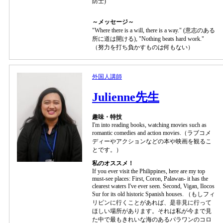
防士)
～メッセージ～
"Where there is a will, there is a way." (意志のある
所に道は開ける), "Nothing beats hard work."
（努力を打ち負かすものは何もない）
外国人講師
Julienne先生
趣味・特技
I'm into reading books, watching movies such as
romantic comedies and action movies.（ラブコメ
ディーやアクションなどの本や映画を観るこ
とです。）
私のオススメ！
If you ever visit the Philippines, here are my top
must-see places: First, Coron, Palawan- it has the
clearest waters I've ever seen. Second, Vigan, Ilocos
Sur for its old historic Spanish houses. （もしフィ
リピンに行くことがあれば、是非見に行って
ほしい場所があります。それは私が今まで見
た中で最もきれいな海のあるパラワンのコロ