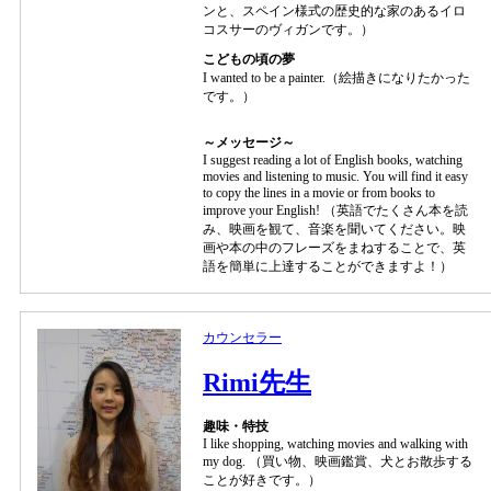
ンと、スペイン様式の歴史的な家のあるイロ
コスサーのヴィガンです。）
こどもの頃の夢
I wanted to be a painter.（絵描きになりたかった
です。）
～メッセージ～
I suggest reading a lot of English books, watching
movies and listening to music. You will find it easy
to copy the lines in a movie or from books to
improve your English! （英語でたくさん本を読
み、映画を観て、音楽を聞いてください。映
画や本の中のフレーズをまねすることで、英
語を簡単に上達することができますよ！）
カウンセラー
Rimi先生
趣味・特技
I like shopping, watching movies and walking with
my dog. （買い物、映画鑑賞、犬とお散歩する
ことが好きです。）