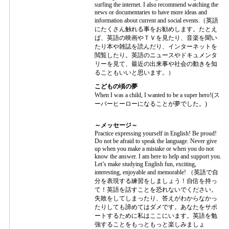
surfing the internet. I also recommend watching the
news or documentaries to have more ideas and
information about current and social events.（英語
にたくさん触れる事をお勧めします。たとえ
ば、英語の映画やＴＶを見たり、音楽を聞い
たり本や雑誌を読んだり、インターネットを
閲覧したり。英語のニュースやドキュメンタ
リーを見て、最近の出来事や社会の動きを知
ることもいいと思います。）
こどもの頃の夢
When I was a child, I wanted to be a super hero!(ス
ーパーヒーローになることが夢でした。)
～メッセージ～
Practice expressing yourself in English! Be proud!
Do not be afraid to speak the language. Never give
up when you make a mistake or when you do not
know the answer. I am here to help and support you.
Let’s make studying English fun, exciting,
interesting, enjoyable and memorable! （英語で自
分を表現する練習をしましょう！自信を持っ
て！英語を話すことを恐れないでください。
失敗をしてしまったり、答えがわからなかっ
たりしても諦めてはダメです。あなたをサポ
ートするために私はここにいます。英語を勉
強することをもっともっと楽しみましょ