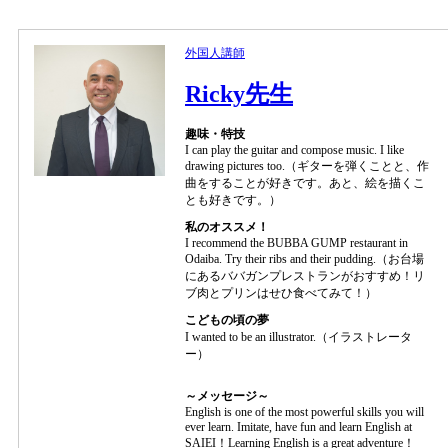
外国人講師
Ricky先生
趣味・特技
I can play the guitar and compose music. I like
drawing pictures too.（ギターを弾くことと、作
曲をすることが好きです。あと、絵を描くこ
とも好きです。）
私のオススメ！
I recommend the BUBBA GUMP restaurant in
Odaiba. Try their ribs and their pudding.（お台場
にあるババガンプレストランがおすすめ！リ
ブ肉とプリンはせひ食べてみて！）
こどもの頃の夢
I wanted to be an illustrator.（イラストレータ
ー）
～メッセージ～
English is one of the most powerful skills you will
ever learn. Imitate, have fun and learn English at
SAIEI！Learning English is a great adventure！