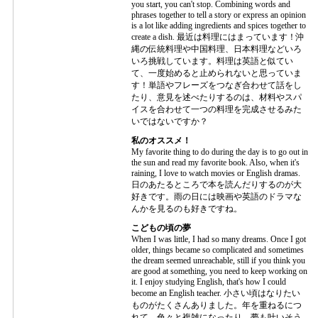
you start, you can't stop. Combining words and
phrases together to tell a story or express an opinion
is a lot like adding ingredients and spices together to
create a dish. 最近は料理にはまっています！沖
縄の伝統料理や中国料理、日本料理などいろ
いろ挑戦しています。料理は英語と似てい
て、一度始めると止められないと思っていま
す！単語やフレーズをつなぎ合わせて話をし
たり、意見を述べたりするのは、材料やスパ
イスを合わせて一つの料理を完成させるみた
いではないですか？
私のオススメ！
My favorite thing to do during the day is to go out in
the sun and read my favorite book. Also, when it's
raining, I love to watch movies or English dramas.
日のあたるところで本を読んだりするのが大
好きです。雨の日には映画や英語のドラマな
んかを見るのも好きですね。
こどもの頃の夢
When I was little, I had so many dreams. Once I got
older, things became so complicated and sometimes
the dream seemed unreachable, still if you think you
are good at something, you need to keep working on
it. I enjoy studying English, that's how I could
become an English teacher. 小さい頃はなりたい
ものがたくさんありました。年を重ねるにつ
れて、色々と複雑になったり、夢も叶いそう