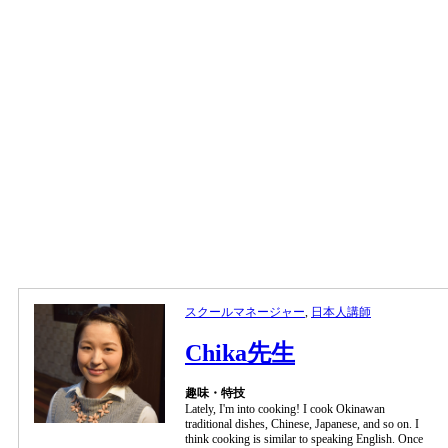
スクールマネージャー
,
日本人講師
Chika先生
趣味・特技
Lately, I'm into cooking! I cook Okinawan
traditional dishes, Chinese, Japanese, and so on. I
think cooking is similar to speaking English. Once