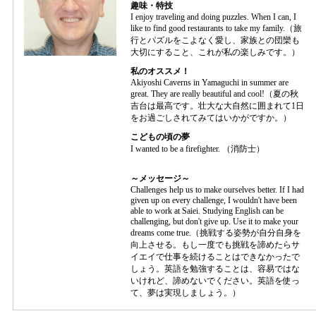
趣味・特技
I enjoy traveling and doing puzzles. When I can, I
like to find good restaurants to take my family.（旅
行とパズルをこよなく愛し、家族との団欒も
大切にすること、これが私の楽しみです。）
私のオススメ！
Akiyoshi Caverns in Yamaguchi in summer are
great. They are really beautiful and cool!（夏の秋
吉台は最高です。壮大な大自然に囲まれて1日
をお過ごしされてみてはいかがですか。）
こどもの頃の夢
I wanted to be a firefighter. （消防士）
～メッセージ～
Challenges help us to make ourselves better. If I had
given up on every challenge, I wouldn't have been
able to work at Saiei. Studying English can be
challenging, but don't give up. Use it to make your
dreams come true.（挑戦する姿勢が自分自身を
向上させる。もし一度でも挑戦を諦めたらサ
イエイで仕事を続けることはできなかったで
しょう。英語を勉強することは、容易ではな
いけれど、諦めないでください。英語を使っ
て、夢は実現しましょう。）