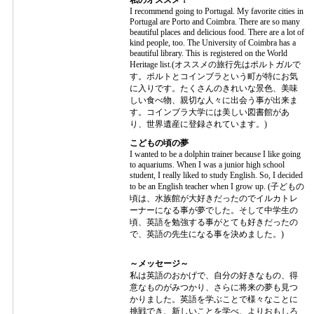
私のオススメ！
I recommend going to Portugal. My favorite cities in
Portugal are Porto and Coimbra. There are so many
beautiful places and delicious food. There are a lot of
kind people, too. The University of Coimbra has a
beautiful library. This is registered on the World
Heritage list.(オススメの旅行先はポルトガルで
す。ポルトとコインブラという町が特にお気
に入りです。たくさんのきれいな景色、美味
しい食べ物、親切な人々に出会う事が出来ま
す。コインブラ大学には美しい図書館があ
り、世界遺産に登録されています。)
こどもの頃の夢
I wanted to be a dolphin trainer because I like going
to aquariums. When I was a junior high school
student, I really liked to study English. So, I decided
to be an English teacher when I grow up. (子どもの
頃は、水族館が大好きだったのでイルカトレ
ーナーになる事が夢でした。そして中学生の
頃、英語を勉強する事がとても好きだったの
で、英語の先生になる事を決めました。)
～メッセージ～
私は英語のおかげで、自分の好きなもの、得
意なものがみつかり、さらに将来の夢も見つ
かりました。英語を学ぶことで様々なことに
挑戦でき、新しいことを学べ、よりおもしろ