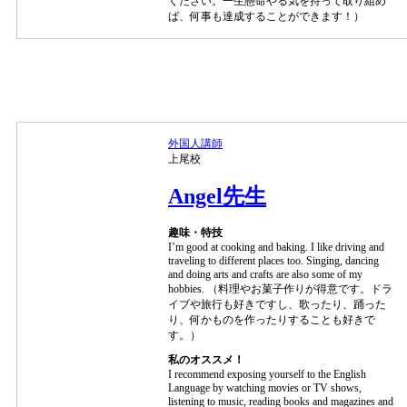
ください。一生懸命やる気を持って取り組め
ば、何事も達成することができます！）
外国人講師
上尾校
Angel先生
趣味・特技
I’m good at cooking and baking. I like driving and
traveling to different places too. Singing, dancing
and doing arts and crafts are also some of my
hobbies. （料理やお菓子作りが得意です。ドラ
イブや旅行も好きですし、歌ったり、踊った
り、何かものを作ったりすることも好きで
す。）
私のオススメ！
I recommend exposing yourself to the English
Language by watching movies or TV shows,
listening to music, reading books and magazines and