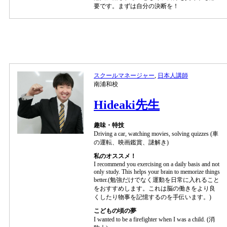
要です。まずは自分の決断を！
スクールマネージャー
,
日本人講師
南浦和校
Hideaki先生
趣味・特技
Driving a car, watching movies, solving quizzes (車
の運転、映画鑑賞、謎解き)
私のオススメ！
I recommend you exercising on a daily basis and not
only study. This helps your brain to memorize things
better.(勉強だけでなく運動を日常に入れること
をおすすめします。これは脳の働きをより良
くしたり物事を記憶するのを手伝います。)
こどもの頃の夢
I wanted to be a firefighter when I was a child. (消