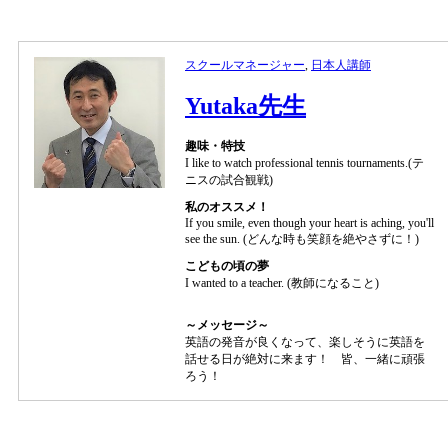
スクールマネージャー
,
日本人講師
Yutaka先生
趣味・特技
I like to watch professional tennis tournaments.(テ
ニスの試合観戦)
私のオススメ！
If you smile, even though your heart is aching, you'll
see the sun. (どんな時も笑顔を絶やさずに！)
こどもの頃の夢
I wanted to a teacher. (教師になること)
～メッセージ～
英語の発音が良くなって、楽しそうに英語を
話せる日が絶対に来ます！ 皆、一緒に頑張
ろう！