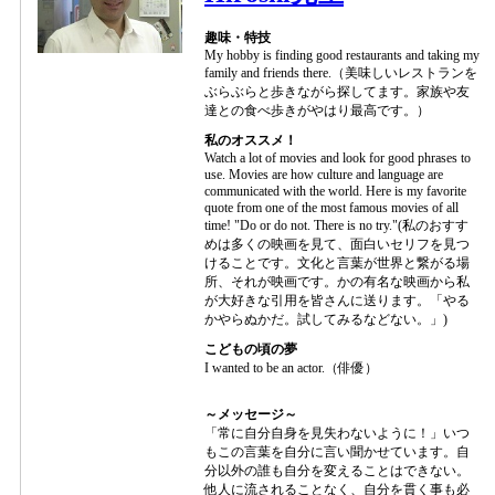
趣味・特技
My hobby is finding good restaurants and taking my
family and friends there.（美味しいレストランを
ぶらぶらと歩きながら探してます。家族や友
達との食べ歩きがやはり最高です。）
私のオススメ！
Watch a lot of movies and look for good phrases to
use. Movies are how culture and language are
communicated with the world. Here is my favorite
quote from one of the most famous movies of all
time! "Do or do not. There is no try."(私のおすす
めは多くの映画を見て、面白いセリフを見つ
けることです。文化と言葉が世界と繋がる場
所、それが映画です。かの有名な映画から私
が大好きな引用を皆さんに送ります。「やる
かやらぬかだ。試してみるなどない。」)
こどもの頃の夢
I wanted to be an actor.（俳優）
～メッセージ～
「常に自分自身を見失わないように！」いつ
もこの言葉を自分に言い聞かせています。自
分以外の誰も自分を変えることはできない。
他人に流されることなく、自分を貫く事も必