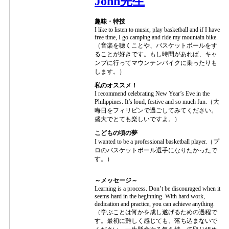
John先生
趣味・特技
I like to listen to music, play basketball and if I have
free time, I go camping and ride my mountain bike.
（音楽を聴くことや、バスケットボールをす
ることが好きです。もし時間があれば、キャ
ンプに行ってマウンテンバイクに乗ったりも
します。）
私のオススメ！
I recommend celebrating New Year’s Eve in the
Philippines. It’s loud, festive and so much fun.（大
晦日をフィリピンで過ごしてみてください。
盛大でとても楽しいですよ。）
こどもの頃の夢
I wanted to be a professional basketball player.（プ
ロのバスケットボール選手になりたかったで
す。）
～メッセージ～
Learning is a process. Don’t be discouraged when it
seems hard in the beginning. With hard work,
dedication and practice, you can achieve anything.
（学ぶことは何かを成し遂げるための過程で
す。最初に難しく感じても、落ち込まないで