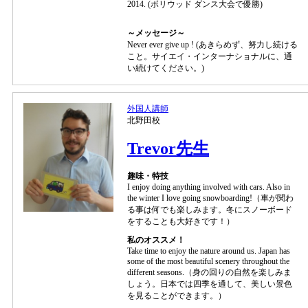
2014. (ボリウッド ダンス大会で優勝)
～メッセージ～
Never ever give up ! (あきらめず、努力し続ける
こと。サイエイ・インターナショナルに、通
い続けてください。)
外国人講師
北野田校
Trevor先生
趣味・特技
I enjoy doing anything involved with cars. Also in
the winter I love going snowboarding!（車が関わ
る事は何でも楽しみます。冬にスノーボード
をすることも大好きです！）
私のオススメ！
Take time to enjoy the nature around us. Japan has
some of the most beautiful scenery throughout the
different seasons.（身の回りの自然を楽しみま
しょう。日本では四季を通して、美しい景色
を見ることができます。）