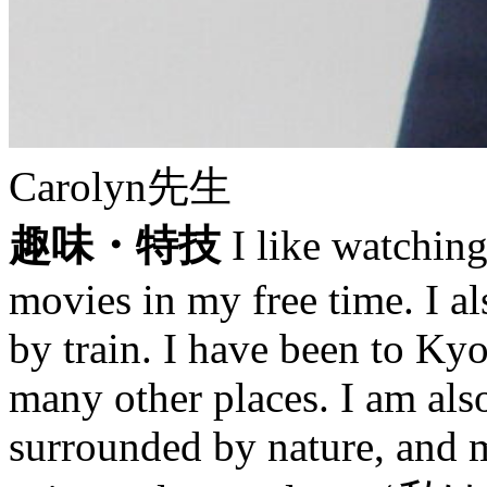
Carolyn先生
趣味・特技
I like watching
movies in my free time. I a
by train. I have been to Ky
many other places. I am als
surrounded by nature, and 