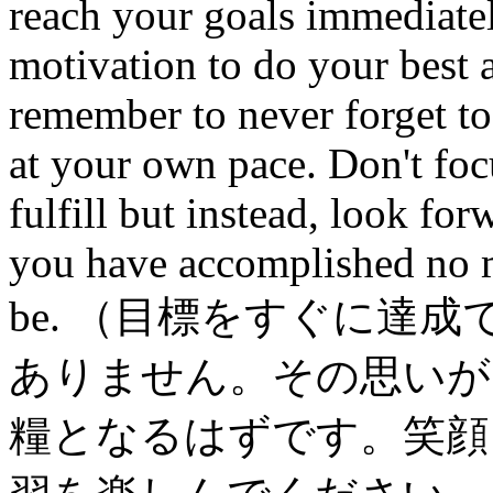
reach your goals immediately
motivation to do your best 
remember to never forget to
at your own pace. Don't foc
fulfill but instead, look fo
you have accomplished no m
be. （目標をすぐに達
ありません。その思いが
糧となるはずです。笑顔