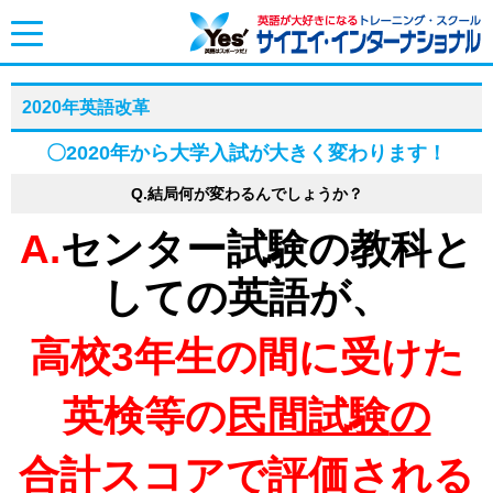
toggle
navigation
2020年英語改革
〇2020年から大学入試が大きく変わります！
Q.結局何が変わるんでしょうか？
A.
センター試験の教科と
しての英語が
、
高校3年生の間に
受けた
英検等の
民間試験
の
合計スコアで評価される