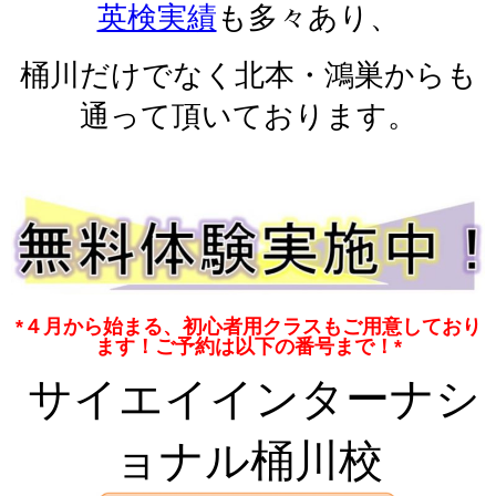
英検実績
も多々あり、
桶川だけでなく北本・鴻巣からも
通って頂いております。
*４月から始まる、初心者用クラスもご用意しており
ます！ご予約は以下の番号まで！*
サイエイインターナシ
ョナル
桶川校