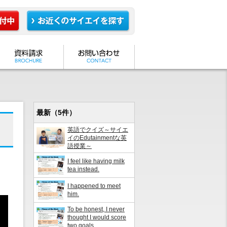
最新（5件）
英語でクイズ～サイエ
イのEdutainmentな英
語授業～
I feel like having milk
tea instead.
I happened to meet
him.
To be honest, I never
thought I would score
two goals.