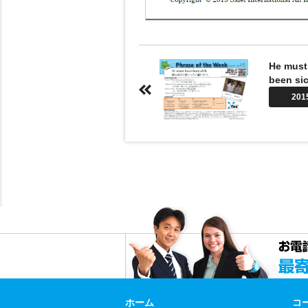
He must
been sic
201
ホーム
コ