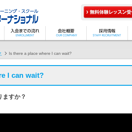
ク
Is there a place where I can wait?
re I can wait?
りますか？