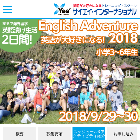
toggle
navigation
スケジュール&ア
概要
募集要項
お申し込み
クティビティ紹介