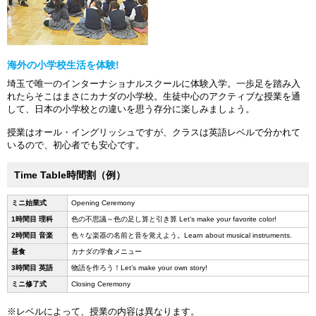
海外の小学校生活を体験!
埼玉で唯一のインターナショナルスクールに体験入学。一歩足を踏み入
れたらそこはまさにカナダの小学校。生徒中心のアクティブな授業を通
して、日本の小学校との違いを思う存分に楽しみましょう。
授業はオール・イングリッシュですが、クラスは英語レベルで分かれて
いるので、初心者でも安心です。
Time Table時間割（例）
ミニ始業式
Opening Ceremony
1時間目 理科
色の不思議～色の足し算と引き算 Let’s make your favorite color!
2時間目 音楽
色々な楽器の名前と音を覚えよう。Learn about musical instruments.
昼食
カナダの学食メニュー
3時間目 英語
物語を作ろう！Let’s make your own story!
ミニ修了式
Closing Ceremony
※レベルによって、授業の内容は異なります。